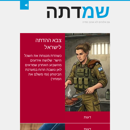
שמ
דתה
גם אלוהים לא אוהב כפייה
צבא ההדתה
לישראל
כשהדת מנצחת את השכל
הישר: שלושה אירועים
מהשבוע האחרון שמראים
לאן נושבת הרוח במערכת
הביטחון (ומי משלם את
המחיר)
דעות
דעות