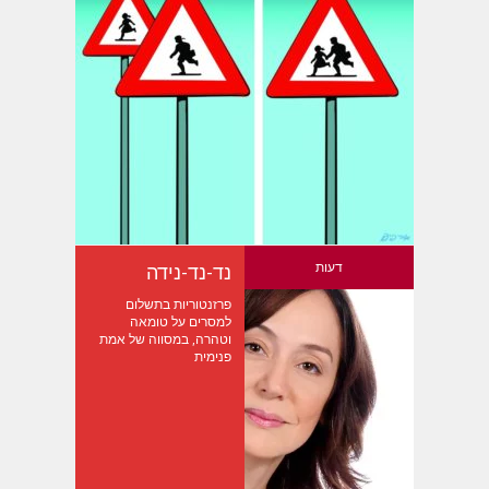
דעות
נד-נד-נידה
פרזנטוריות בתשלום
למסרים על טומאה
וטהרה, במסווה של אמת
פנימית